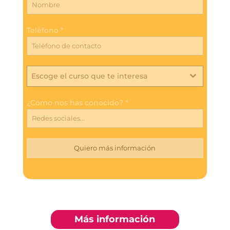
importante
comparar
las
Teléfono
*
promociones
disponibles,
los
Escoge el curso que te interesa
requisitos
de
apuesta
¿Cómo nos has conocido?
*
y
la
fiabilidad
de
Quiero más información
cada
operador
antes
de
registrarte.
Más información
Así