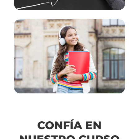
conviene
comparar
las
promociones
disponibles
y
revisar
las
condiciones
de
cada
oferta
antes
de
registrarte.
Así
podrás
CONFÍA EN
aprovechar
bonos
gratuitos