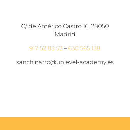
podrás
encontrar
los
mejores
C/ de Américo Castro 16, 28050
casinos
Madrid
online
en
España
917 52 83 52
–
630 565 138
y
aprovechar
sanchinarro@uplevel-academy.es
ofertas
verificadas
de
forma
más
segura
e
informada.
Si