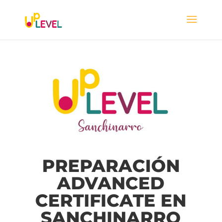
Si
buscas
las
mejores
promociones
para
jugar
sin
invertir
dinero
desde
PREPARACIÓN
el
ADVANCED
primer
momento,
CERTIFICATE EN
consulta
SANCHINARRO
esta